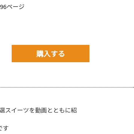
96ページ
購入する
購入先を以下から選んで
ご購入下さい。
選スイーツを動画とともに紹
です