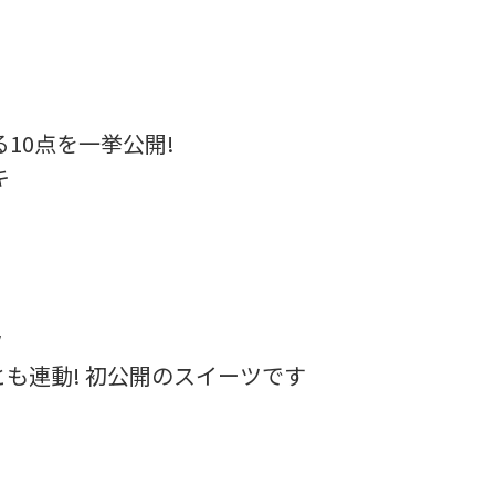
る10点を一挙公開!
キ
ツ
も連動! 初公開のスイーツです