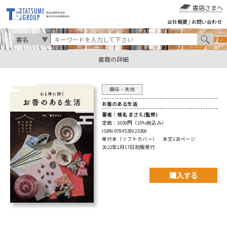
書店さまへ
会社概要
/
お問い合わせ
書籍の詳細
趣味・実用
お香のある生活
著者：
椎名 まさえ(監修)
定価：
1650円（10%税込み）
ISBN 9784528023260
単行本（ソフトカバー） 本文128ページ
2022年1月17日初版発行
購入する
購入先を以下から選んで
ご購入下さい。