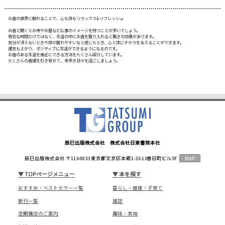
お香の世界に触れることで、心も体もリラックス&リフレッシュ
お香と聞くとお寺やお墓など仏事のイメージを持つことが多いでしょう。
特別な時間だけではなく、生活の中にお香を取り入れると驚きの効果があります。
気分が冴えないときや体が疲れやすいなと感じたとき、心と体にチカラを与えることができます。
運気も上がり、ポジティブに生活ができるようになるのです。
お香のある生活を身近にできる方法をたくさん紹介しています。
たくさんの香運を引き寄せて、幸多き日々を過ごしましょう。
辰巳出版株式会社 株式会社日東書院本社
辰巳出版株式会社 〒113-0033 東京都文京区本郷1-33-13春日町ビル5F
MAP
▼
TOPページメニュー
▼
本を探す
おすすめ・ベストセラー一覧
暮らし・健康・子育て
新刊一覧
雑誌
定期購読のご案内
趣味・実用