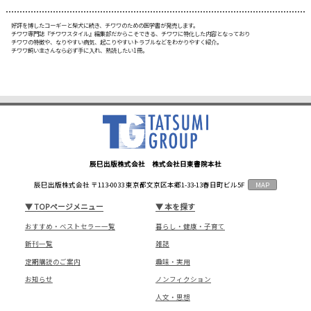
好評を博したコーギーと柴犬に続き、チワワのための医学書が発売します。
チワワ専門誌『チワワスタイル』編集部だからこそできる、チワワに特化した内容となっており
チワワの特徴や、なりやすい病気、起こりやすいトラブルなどをわかりやすく紹介。
チワワ飼い主さんなら必ず手に入れ、熟読したい1冊。
辰巳出版株式会社 株式会社日東書院本社
辰巳出版株式会社 〒113-0033 東京都文京区本郷1-33-13春日町ビル5F
MAP
▼
TOPページメニュー
▼
本を探す
おすすめ・ベストセラー一覧
暮らし・健康・子育て
新刊一覧
雑誌
定期購読のご案内
趣味・実用
お知らせ
ノンフィクション
人文・思想