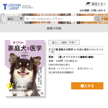
書店さまへ
会社概要
/
お問い合わせ
書籍の詳細
暮らし・健康・子育て
チワワ版 家庭犬の医学 (いちばん役立つペットシリ
ーズ)
著者：
(著),チワワスタイル編集部(編集)
定価：
1650円（10%税込み）
ISBN 9784528023871
単行本（ソフトカバー） 本文176ページ
2022年4月28日初版発行
購入する
購入先を以下から選んで
ご購入下さい。