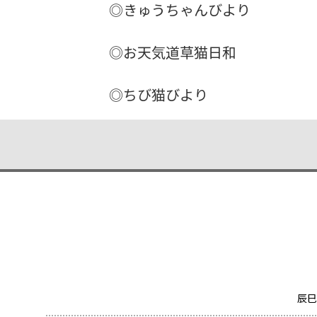
◎きゅうちゃんびより
◎お天気道草猫日和
◎ちび猫びより
辰巳