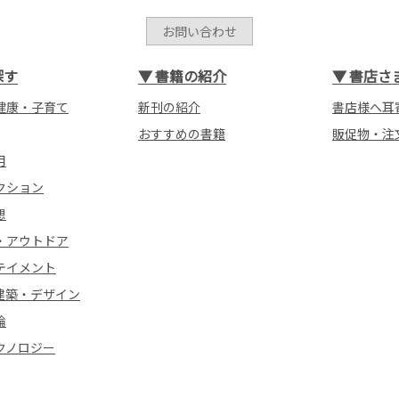
お問い合わせ
探す
▼
書籍の紹介
▼
書店さ
健康・子育て
新刊の紹介
書店様へ耳
おすすめの書籍
販促物・注
用
クション
想
・アウトドア
テイメント
建築・デザイン
論
クノロジー