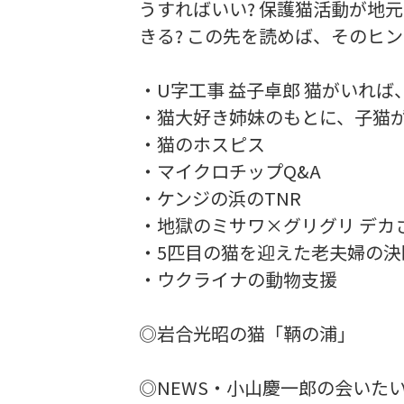
うすればいい? 保護猫活動が地
きる? この先を読めば、そのヒ
・U字工事 益子卓郎 猫がいれ
・猫大好き姉妹のもとに、子猫が
・猫のホスピス
・マイクロチップQ&A
・ケンジの浜のTNR
・地獄のミサワ×グリグリ デカ
・5匹目の猫を迎えた老夫婦の決
・ウクライナの動物支援
◎岩合光昭の猫「鞆の浦」
◎NEWS・小山慶一郎の会いた