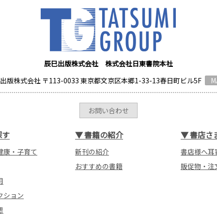
辰巳出版株式会社 株式会社日東書院本社
出版株式会社 〒113-0033 東京都文京区本郷1-33-13春日町ビル5F
M
お問い合わせ
探す
▼
書籍の紹介
▼
書店さ
健康・子育て
新刊の紹介
書店様へ耳
おすすめの書籍
販促物・注
用
クション
想