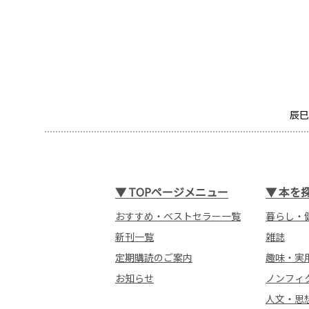
辰巳
▼
TOPページメニュー
▼
本を
おすすめ・ベストセラー一覧
暮らし・
新刊一覧
雑誌
定期購読のご案内
趣味・実
お知らせ
ノンフィ
人文・思