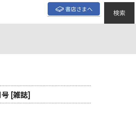
書店さまへ
検索
月号 [雑誌]