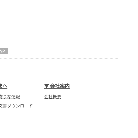
AP
まへ
▼
会社案内
寄りな情報
会社概要
文書ダウンロード