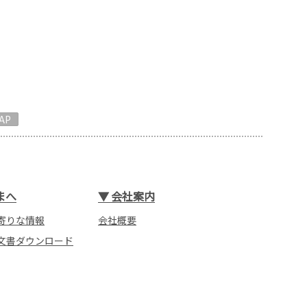
AP
まへ
▼
会社案内
寄りな情報
会社概要
文書ダウンロード