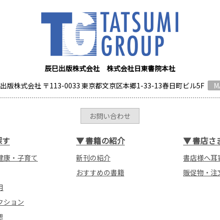
辰巳出版株式会社 株式会社日東書院本社
出版株式会社 〒113-0033 東京都文京区本郷1-33-13春日町ビル5F
M
お問い合わせ
探す
▼
書籍の紹介
▼
書店さ
健康・子育て
新刊の紹介
書店様へ耳
おすすめの書籍
販促物・注
用
クション
想