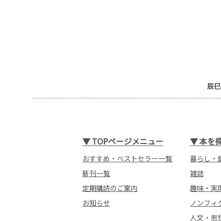
辰巳
▼
TOPページメニュー
▼
本を
おすすめ・ベストセラー一覧
暮らし・
新刊一覧
雑誌
定期購読のご案内
趣味・実
お知らせ
ノンフィ
人文・思