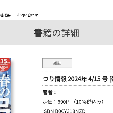
会社概要
お問い合わせ
書籍の詳細
雑誌
つり情報 2024年 4/15 号 
著者：
定価：
690円（10%税込み）
ISBN B0CY318NZD