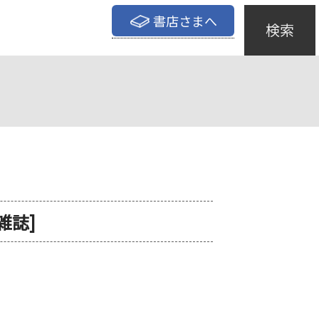
書店さまへ
検索
[雑誌]