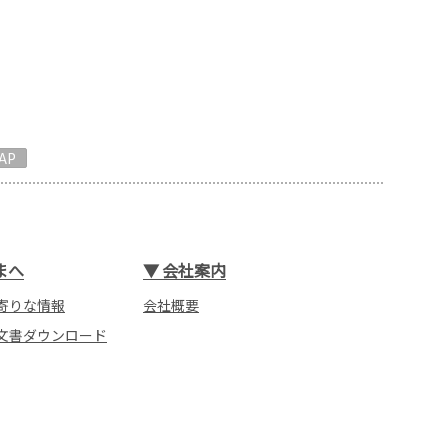
AP
まへ
▼
会社案内
寄りな情報
会社概要
文書ダウンロード