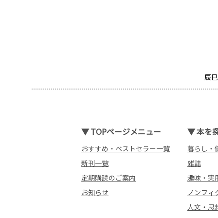
辰巳
▼
TOPページメニュー
▼
本を
おすすめ・ベストセラー一覧
暮らし・
新刊一覧
雑誌
定期購読のご案内
趣味・実
お知らせ
ノンフィ
人文・思