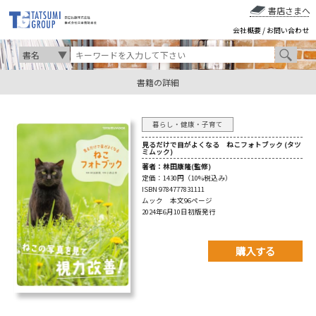
書店さまへ
会社概要
/
お問い合わせ
書籍の詳細
暮らし・健康・子育て
見るだけで目がよくなる ねこフォトブック (タツ
ミムック)
著者：
林田康隆(監修)
定価：
1430円（10%税込み）
ISBN 9784777831111
ムック 本文96ページ
2024年6月10日初版発行
購入する
購入先を以下から選んで
ご購入下さい。