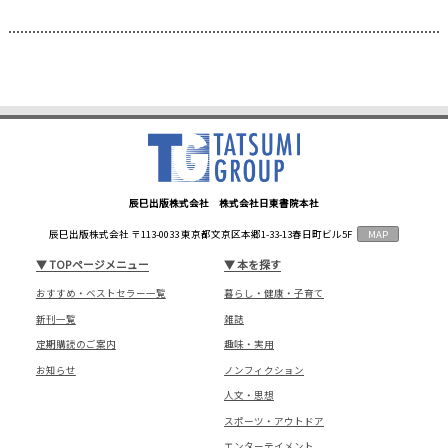
辰巳出版株式会社 株式会社日東書院本社
辰巳出版株式会社 〒113-0033 東京都文京区本郷1-33-13春日町ビル5F
MAP
▼
TOPページメニュー
▼
本を探す
おすすめ・ベストセラー一覧
暮らし・健康・子育て
新刊一覧
雑誌
定期購読のご案内
趣味・実用
お知らせ
ノンフィクション
人文・思想
スポーツ・アウトドア
エンターテイメント