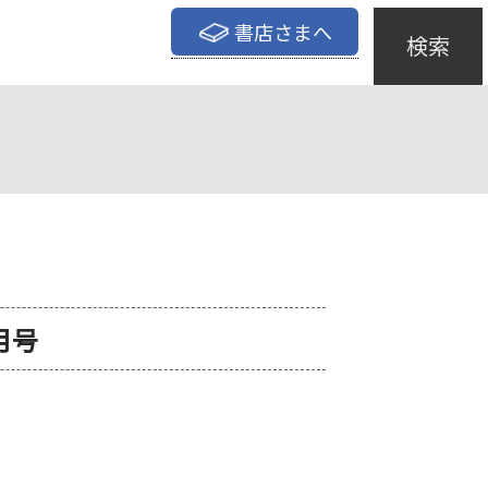
書店さまへ
検索
月号