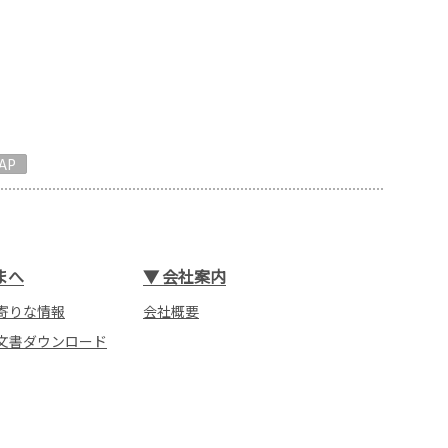
AP
まへ
▼
会社案内
寄りな情報
会社概要
文書ダウンロード