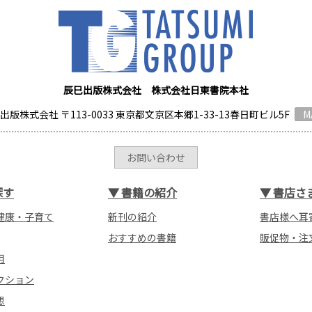
辰巳出版株式会社 株式会社日東書院本社
出版株式会社 〒113-0033 東京都文京区本郷1-33-13春日町ビル5F
M
お問い合わせ
探す
▼
書籍の紹介
▼
書店さ
健康・子育て
新刊の紹介
書店様へ耳
おすすめの書籍
販促物・注
用
クション
想