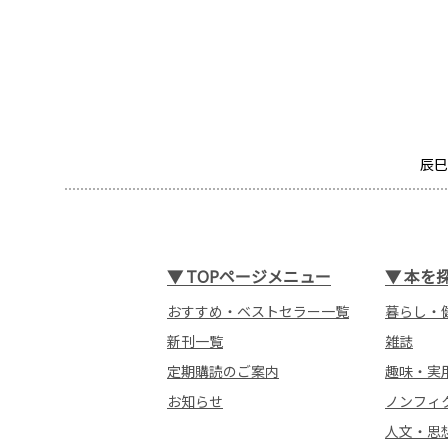
辰巳
▼
TOPページメニュー
▼
本を
おすすめ・ベストセラー一覧
暮らし・
新刊一覧
雑誌
定期購読のご案内
趣味・実
お知らせ
ノンフィ
人文・思