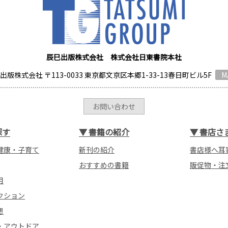
辰巳出版株式会社 株式会社日東書院本社
出版株式会社 〒113-0033 東京都文京区本郷1-33-13春日町ビル5F
M
お問い合わせ
探す
▼
書籍の紹介
▼
書店さ
健康・子育て
新刊の紹介
書店様へ耳
おすすめの書籍
販促物・注
用
クション
想
・アウトドア