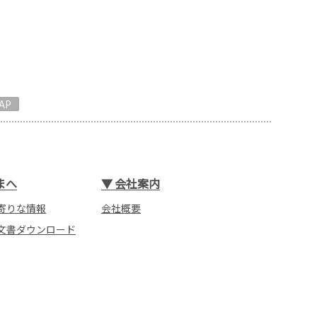
AP
まへ
▼
会社案内
寄りな情報
会社概要
文書ダウンロード