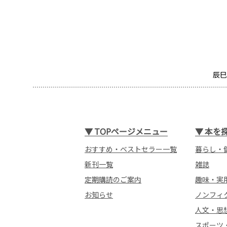
辰巳
▼
TOPページメニュー
▼
本を
おすすめ・ベストセラー一覧
暮らし・
新刊一覧
雑誌
定期購読のご案内
趣味・実
お知らせ
ノンフィ
人文・思
スポーツ