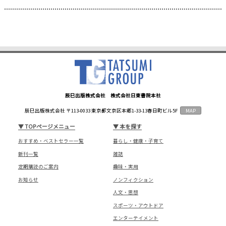
辰巳出版株式会社 株式会社日東書院本社
辰巳出版株式会社 〒113-0033 東京都文京区本郷1-33-13春日町ビル5F
MAP
▼
TOPページメニュー
▼
本を探す
おすすめ・ベストセラー一覧
暮らし・健康・子育て
新刊一覧
雑誌
定期購読のご案内
趣味・実用
お知らせ
ノンフィクション
人文・思想
スポーツ・アウトドア
エンターテイメント