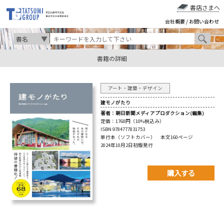
書店さまへ
会社概要
/
お問い合わせ
書籍の詳細
アート・建築・デザイン
建モノがたり
著者：
朝日新聞メディアプロダクション(編集)
定価：
1760円（10%税込み）
ISBN 9784777831753
単行本（ソフトカバー） 本文160ページ
2024年10月2日初版発行
購入する
購入先を以下から選んで
ご購入下さい。