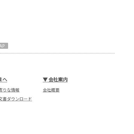
AP
まへ
▼
会社案内
寄りな情報
会社概要
文書ダウンロード