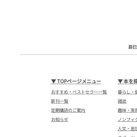
辰巳
▼
TOPページメニュー
▼
本を
おすすめ・ベストセラー一覧
暮らし・
新刊一覧
雑誌
定期購読のご案内
趣味・実
お知らせ
ノンフィ
人文・思