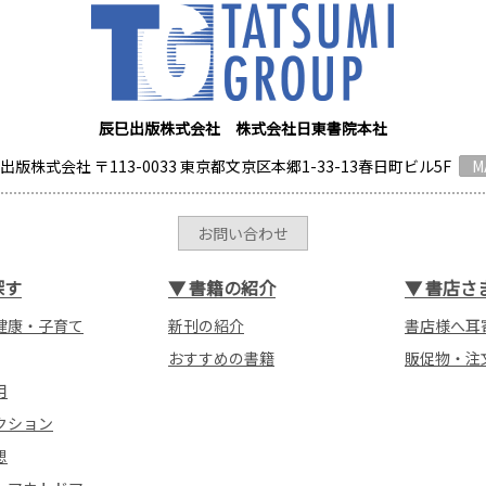
辰巳出版株式会社 株式会社日東書院本社
出版株式会社 〒113-0033 東京都文京区本郷1-33-13春日町ビル5F
M
お問い合わせ
探す
▼
書籍の紹介
▼
書店さ
健康・子育て
新刊の紹介
書店様へ耳
おすすめの書籍
販促物・注
用
クション
想