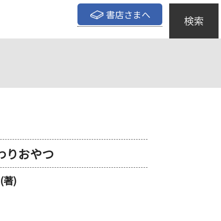
書店さまへ
検索
わりおやつ
著)