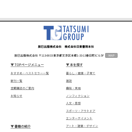
辰巳出版株式会社 株式会社日東書院本社
辰巳出版株式会社 〒113-0033 東京都文京区本郷1-33-13春日町ビル5F
MAP
▼
TOPページメニュー
▼
本を探す
おすすめ・ベストセラー一覧
暮らし・健康・子育て
新刊一覧
雑誌
定期購読のご案内
趣味・実用
お知らせ
ノンフィクション
人文・思想
スポーツ・アウトドア
エンターテイメント
アート・建築・デザイン
▼
書籍の紹介