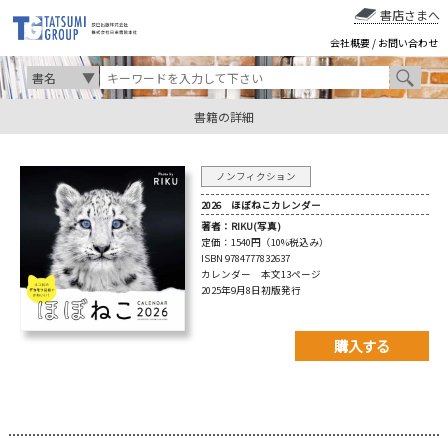
書店さまへ
会社概要
/
お問い合わせ
書籍の詳細
ノンフィクション
2026 ほぼねこカレンダー
著者：
RIKU(写真)
定価：
1540円（10%税込み）
ISBN 9784777832637
カレンダー 本文13ページ
2025年9月8日初版発行
購入する
購入先を以下から選んで
ご購入下さい。