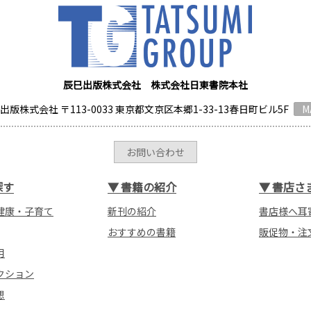
辰巳出版株式会社 株式会社日東書院本社
出版株式会社 〒113-0033 東京都文京区本郷1-33-13春日町ビル5F
M
お問い合わせ
探す
▼
書籍の紹介
▼
書店さ
健康・子育て
新刊の紹介
書店様へ耳
おすすめの書籍
販促物・注
用
クション
想