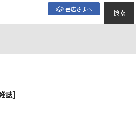
書店さまへ
検索
[雑誌]