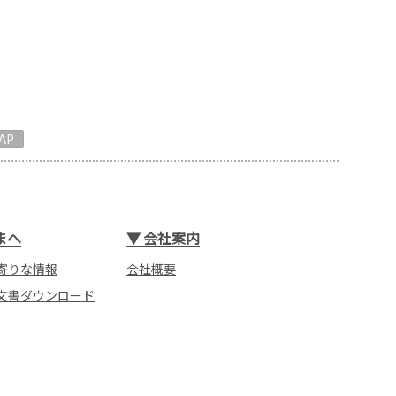
AP
まへ
▼
会社案内
寄りな情報
会社概要
文書ダウンロード