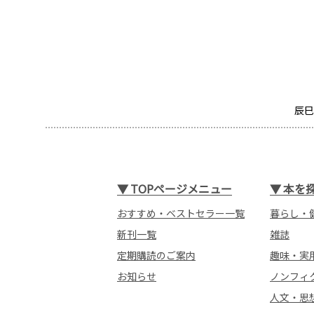
辰巳
▼
TOPページメニュー
▼
本を
おすすめ・ベストセラー一覧
暮らし・
新刊一覧
雑誌
定期購読のご案内
趣味・実
お知らせ
ノンフィ
人文・思