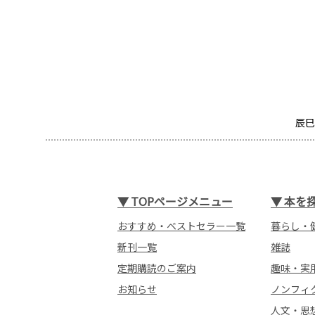
辰巳
▼
TOPページメニュー
▼
本を
おすすめ・ベストセラー一覧
暮らし・
新刊一覧
雑誌
定期購読のご案内
趣味・実
お知らせ
ノンフィ
人文・思