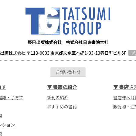
辰巳出版株式会社 株式会社日東書院本社
出版株式会社 〒113-0033 東京都文京区本郷1-33-13春日町ビル5F
M
お問い合わせ
探す
▼
書籍の紹介
▼
書店さ
健康・子育て
新刊の紹介
書店様へ耳
おすすめの書籍
販促物・注
用
クション
想