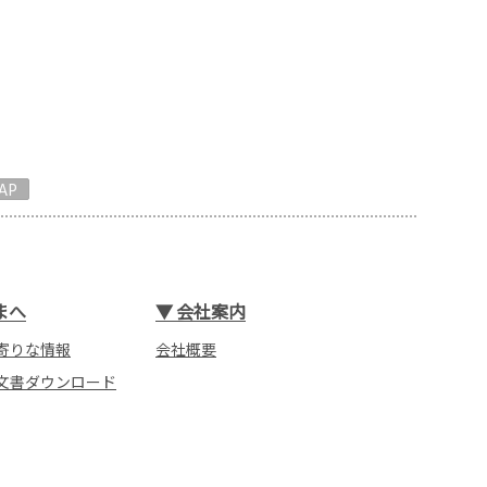
AP
まへ
▼
会社案内
寄りな情報
会社概要
文書ダウンロード