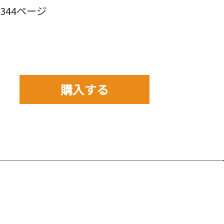
44ページ
購入する
購入先を以下から選んで
ご購入下さい。