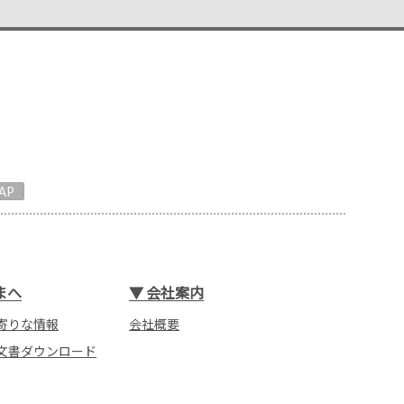
AP
まへ
▼
会社案内
寄りな情報
会社概要
文書ダウンロード