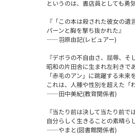
というのは、書店員としても勇
『「この本は殺された彼女の遺
パーンと胸を撃ち抜かれた』
——羽原由記(レビュアー)
『デボラの不自由さ、屈辱、そ
昭和の片田舎に生まれ左利きで
「赤毛のアン」に跳躍する未来
これは、人種や性別を超えた「
——田中美紀(教育関係者)
『当たり前は決して当たり前で
自分らしく生きることの素晴ら
——やまと(図書館関係者)