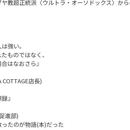
ダヤ教超正統派〈ウルトラ・オーソドックス〉から
人は強い。
れたものではなく、
場合はなおさら』
 COTTAGE店長)
想録』
促進部)
ったのが物語(本)だった