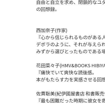
自由と自立を求め、閉鎖的なユ
の回想録。
西加奈子(作家)
『心から信じられるものがある
デボラのように、それが与えら
みずから選びとったものである
花田菜々子(HMV&BOOKS HIBIYA
『痛快でいて爽快な読後感。
本がもたらす力を実感させる回
佐貫聡美(紀伊國屋書店 和書販売
『最も困難だった時期に彼女を救