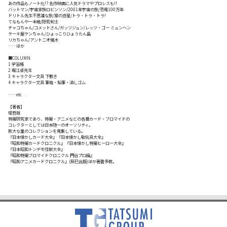
あの作品もノート化!? 名作映画に人気ドラマやプロレスも!!
バットマン/宇宙家族ロビンソン/2001年宇宙の旅/恐竜100万年
ドリトル先生不思議な旅/猿の惑星/トラ・トラ・トラ!
てなもんや一本槍/隠密剣士
チャコちゃん/コメットさん/ガッツジュン/レッツ・ゴー ミュンヘン
ケーキ屋ケンちゃん/ひょっこりひょうたん島
リカちゃん/アントニオ猪木
……ほか
■COLUMN
1 学習帳
2 堀江卓先生
3 キャラクター文具 下敷き
4 キャラクター文具 筆箱・鉛筆・消しゴム
……etc .
【著者】
堤哲哉
特撮研究家であり、特撮・アニメなどの各種カード・ブロマイドの
コレクターとしては日本随一のオーソリティ。
膨大な量のコレクションを蒐集している。
『日本懐かしカード大全』『日本懐かし駄玩具大全』
『昭和特撮カードクロニクル』『日本懐かし特撮ヒーロー大全』
『日本昭和トンデモ怪獣大全』
『昭和特撮ブロマイドクロニクル 円谷プロ編』
『昭和アニメカードクロニクル』(辰巳出版)ほか著書多数。