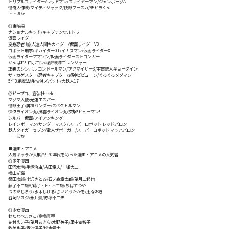
トリプルファイター/レッドマン/ファイヤーマン/ジャンボーグA
怪奇大作戦/マイティジャック/快獣ブースカ/チビラくん
……ほか
◎東映編
ナショナルキッド/キャプテンウルトラ
仮面ライダー
変身忍者 嵐/人造人間キカイダー/仮面ライダーV3
ロボット刑事/キカイダー01/イナズマン/仮面ライダーX
仮面ライダーアマゾン/仮面ライダーストロンガー
がんばれ!!ロボコン/秘密戦隊ゴレンジャー
正義のシンボル コンドールマン/アクマイザー3/宇宙鉄人キョーダイン
ザ・カゲスター/忍者キャプター/超神ビビューン/ぐるぐるメダマン
5年3組魔法組/快傑ズバット/大鉄人17
◎ピープロ、宣弘社…etc .
マグマ大使/光速エスパー
怪獣王子/魔神バンダー/スペクトルマン
快傑ライオン丸/風雲ライオン丸/突撃!ヒューマン!!
シルバー仮面/アイアンキング
レインボーマン/サンダーマスク/スーパーロボット レッドバロン
鉄人タイガーセブン/電人ザボーガー/スーパーロボット マッハバロン
……ほか
■漫画・アニメ
人気キャラが大集合! 70年代を彩った漫画・アニメの人気者
◎少年漫画
田河水泡/手塚治虫/吉田竜夫/一峰大二
横山光輝
桑田次郎/小沢さとる/石ノ森章太郎/望月三起也
藤子不二雄A/藤子・F・不二雄/ちばてつや
つのだじろう/水木しげる/さいとうたかを/辻なおき
谷岡ヤスジ/永井豪/赤塚不二夫
◎少女漫画
わたなべまさこ/高橋真琴
花村えい子/望月あきら/水野英子/里中満智子
牧美也子/青池保子/松本零士