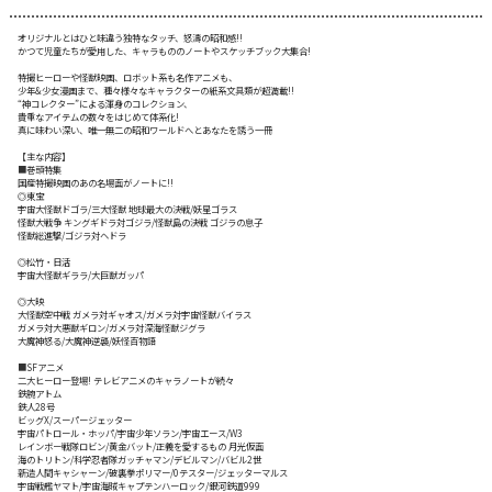
オリジナルとはひと味違う独特なタッチ、怒濤の昭和感!!
かつて児童たちが愛用した、キャラもののノートやスケッチブック大集合!
特撮ヒーローや怪獣映画、ロボット系も名作アニメも、
少年&少女漫画まで、種々様々なキャラクターの紙系文具類が超満載!!
“神コレクター”による渾身のコレクション、
貴重なアイテムの数々をはじめて体系化!
真に味わい深い、唯一無二の昭和ワールドへとあなたを誘う一冊
【主な内容】
■巻頭特集
国産特撮映画のあの名場面がノートに!!
◎東宝
宇宙大怪獣ドゴラ/三大怪獣 地球最大の決戦/妖星ゴラス
怪獣大戦争 キングギドラ対ゴジラ/怪獣島の決戦 ゴジラの息子
怪獣総進撃/ゴジラ対ヘドラ
◎松竹・日活
宇宙大怪獣ギララ/大巨獣ガッパ
◎大映
大怪獣空中戦 ガメラ対ギャオス/ガメラ対宇宙怪獣バイラス
ガメラ対大悪獣ギロン/ガメラ対深海怪獣ジグラ
大魔神怒る/大魔神逆襲/妖怪百物語
■SFアニメ
二大ヒーロー登場! テレビアニメのキャラノートが続々
鉄腕アトム
鉄人28号
ビッグX/スーパージェッター
宇宙パトロール・ホッパ/宇宙少年ソラン/宇宙エース/W3
レインボー戦隊ロビン/黄金バット/正義を愛するもの 月光仮面
海のトリトン/科学忍者隊ガッチャマン/デビルマン/バビル2世
新造人間キャシャーン/破裏拳ポリマー/0テスター/ジェッターマルス
宇宙戦艦ヤマト/宇宙海賊キャプテンハーロック/銀河鉄道999