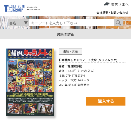
書店さまへ
会社概要
/
お問い合わせ
書籍の詳細
趣味・実用
日本懐かしキャラノート大全 (タツミムック)
著者：
堤 哲哉(著)
定価：
1760円（10%税込み）
ISBN 9784777827244
ムック 本文144ページ
2021年3月15日初版発行
購入する
購入先を以下から選んで
ご購入下さい。