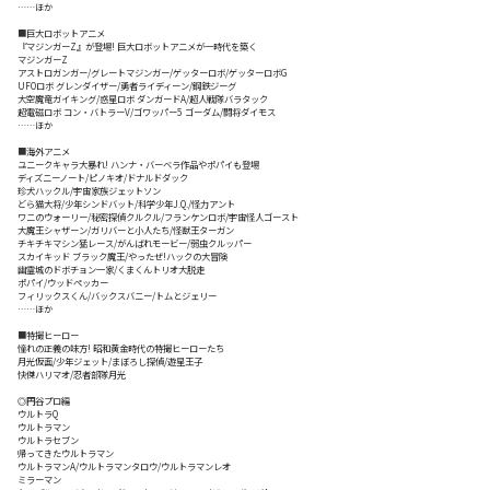
……ほか
■巨大ロボットアニメ
『マジンガーZ』が登場! 巨大ロボットアニメが一時代を築く
マジンガーZ
アストロガンガー/グレートマジンガー/ゲッターロボ/ゲッターロボG
UFOロボ グレンダイザー/勇者ライディーン/鋼鉄ジーグ
大空魔竜ガイキング/惑星ロボ ダンガードA/超人戦隊バラタック
超電磁ロボ コン・バトラーV/ゴワッパー5 ゴーダム/闘将ダイモス
……ほか
■海外アニメ
ユニークキャラ大暴れ! ハンナ・バーベラ作品やポパイも登場
ディズニーノート/ピノキオ/ドナルドダック
珍犬ハックル/宇宙家族ジェットソン
どら猫大将/少年シンドバット/科学少年J.Q./怪力アント
ワニのウォーリー/秘密探偵クルクル/フランケンロボ/宇宙怪人ゴースト
大魔王シャザーン/ガリバーと小人たち/怪獣王ターガン
チキチキマシン猛レース/がんばれモービー/弱虫クルッパー
スカイキッド ブラック魔王/やったぜ!ハックの大冒険
幽霊城のドボチョン一家/くまくんトリオ大脱走
ポパイ/ウッドペッカー
フィリックスくん/バックスバニー/トムとジェリー
……ほか
■特撮ヒーロー
憧れの正義の味方! 昭和黄金時代の特撮ヒーローたち
月光仮面/少年ジェット/まぼろし探偵/遊星王子
快傑ハリマオ/忍者部隊月光
◎円谷プロ編
ウルトラQ
ウルトラマン
ウルトラセブン
帰ってきたウルトラマン
ウルトラマンA/ウルトラマンタロウ/ウルトラマンレオ
ミラーマン