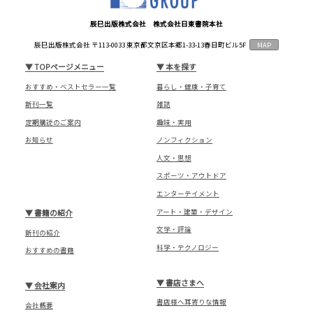
辰巳出版株式会社 株式会社日東書院本社
辰巳出版株式会社 〒113-0033 東京都文京区本郷1-33-13春日町ビル5F
MAP
▼
TOPページメニュー
▼
本を探す
おすすめ・ベストセラー一覧
暮らし・健康・子育て
新刊一覧
雑誌
定期購読のご案内
趣味・実用
お知らせ
ノンフィクション
人文・思想
スポーツ・アウトドア
エンターテイメント
アート・建築・デザイン
▼
書籍の紹介
文学・評論
新刊の紹介
科学・テクノロジー
おすすめの書籍
▼
書店さまへ
▼
会社案内
書店様へ耳寄りな情報
会社概要