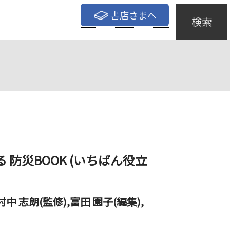
書店さまへ
検索
 防災BOOK (いちばん役立
,村中 志朗(監修),富田 園子(編集),