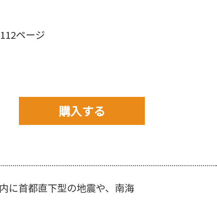
12ページ
購入する
購入先を以下から選んで
ご購入下さい。
以内に首都直下型の地震や、南海