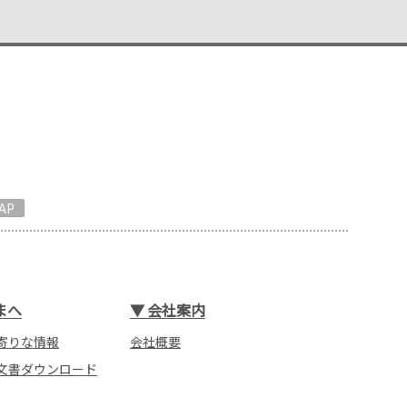
AP
まへ
▼
会社案内
寄りな情報
会社概要
文書ダウンロード