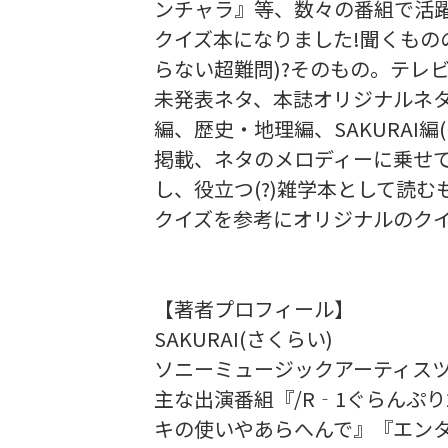
ンチャラ』等、数々の番組で活躍中
クイズ本になりました!聞くもの
らない超難問)?そのもの。テレ
未発表ネタ、本誌オリジナルネ
編、歴史・地理編、SAKURAI
掲載、ネタのメロディーに乗せ
し、役立つ(?)雑学本として読
クイズを参考にオリジナルのク
【著者プロフィール】
SAKURAI(さくらい)
ソニーミュージックアーティス
主な出演番組『/R‐1ぐらんぷ
キの使いやあらへんで』『エン