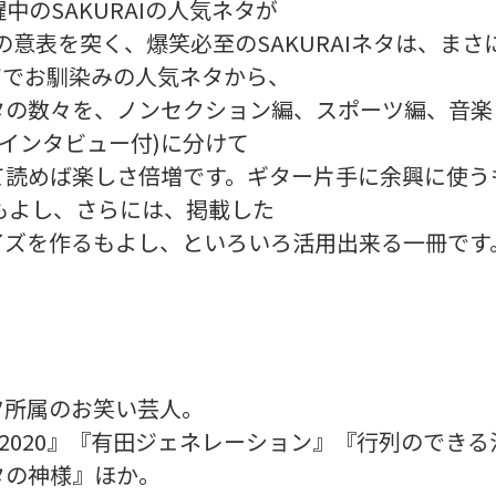
のSAKURAIの人気ネタが
の意表を突く、爆笑必至のSAKURAIネタは、まさ
ビでお馴染みの人気ネタから、
タの数々を、ノンセクション編、スポーツ編、音楽
編(インタビュー付)に分けて
て読めば楽しさ倍増です。ギター片手に余興に使う
むもよし、さらには、掲載した
イズを作るもよし、といろいろ活用出来る一冊です
ツ所属のお笑い芸人。
り2020』『有田ジェネレーション』『行列のでき
タの神様』ほか。