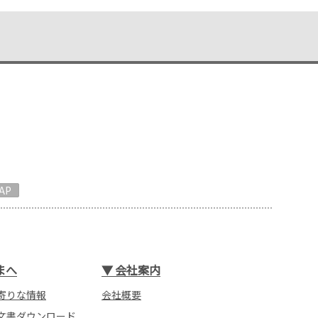
AP
まへ
▼
会社案内
寄りな情報
会社概要
文書ダウンロード