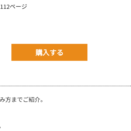
12ページ
購入する
購入先を以下から選んで
ご購入下さい。
み方までご紹介。
。