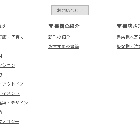
お問い合わせ
探す
▼
書籍の紹介
▼
書店さ
健康・子育て
新刊の紹介
書店様へ耳
おすすめの書籍
販促物・注
用
クション
想
・アウトドア
テイメント
建築・デザイン
論
クノロジー