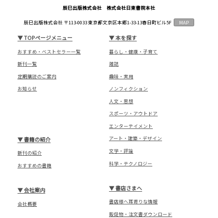
辰巳出版株式会社 株式会社日東書院本社
辰巳出版株式会社 〒113-0033 東京都文京区本郷1-33-13春日町ビル5F
MAP
▼
TOPページメニュー
▼
本を探す
おすすめ・ベストセラー一覧
暮らし・健康・子育て
新刊一覧
雑誌
定期購読のご案内
趣味・実用
お知らせ
ノンフィクション
人文・思想
スポーツ・アウトドア
エンターテイメント
アート・建築・デザイン
▼
書籍の紹介
文学・評論
新刊の紹介
科学・テクノロジー
おすすめの書籍
▼
書店さまへ
▼
会社案内
書店様へ耳寄りな情報
会社概要
販促物・注文書ダウンロード