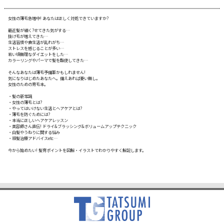
女性の薄毛急増中! あなたは正しく対処できていますか?
最近髪が細く?せてきた気がする…
抜け毛が増えてきた…
生活習慣や食生活が乱れがち…
ストレスを感じることが多い…
若い頃無理なダイエットをした…
カラーリングやパーマで髪を酷使してきた…
そんなあなたは薄毛予備軍かもしれません!
気になりはじめたあなたへ。備えあれば憂い無し。
女性のための育毛本。
・髪の新常識
・女性の薄毛とは?
・やってはいけない生活とヘアケアとは?
・薄毛を防ぐためには?
・本当に正しいヘアケアレッスン
・美容師さん直伝! ドライ&ブラッシング&ボリュームアップテクニック
・白髪やうねりに関する悩み
・頭髪治療アドバイスetc…
今から始めたい! 髪育ポイントを図解・イラストでわかりやすく解説します。