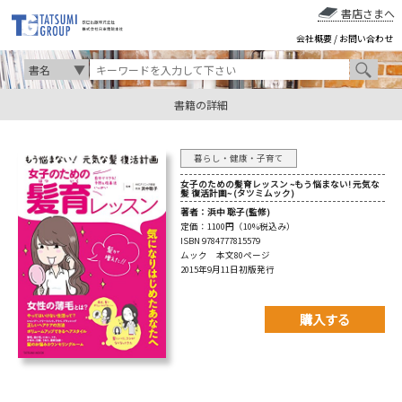
書店さまへ
会社概要
/
お問い合わせ
書籍の詳細
暮らし・健康・子育て
女子のための髪育レッスン ~もう悩まない! 元気な
髪 復活計画~ (タツミムック)
著者：
浜中 聡子(監修)
定価：
1100円（10%税込み）
ISBN 9784777815579
ムック 本文80ページ
2015年9月11日初版発行
購入する
購入先を以下から選んで
ご購入下さい。