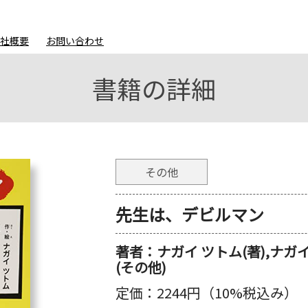
会社概要
お問い合わせ
書籍の詳細
その他
先生は、デビルマン
著者：
ナガイ ツトム(著),ナガ
(その他)
定価：
2244円（10%税込み）