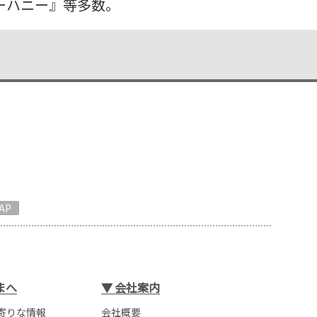
ーハニー』等多数。
AP
まへ
▼
会社案内
寄りな情報
会社概要