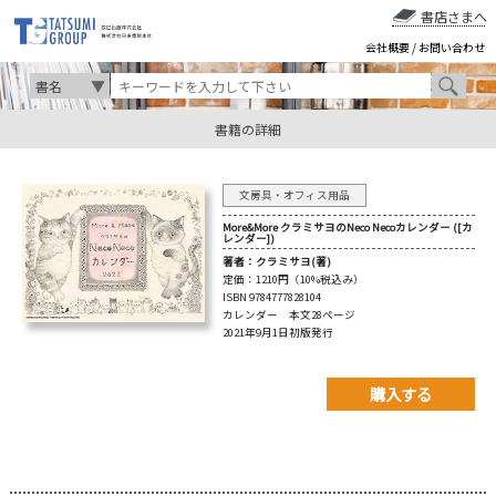
書店さまへ
会社概要
/
お問い合わせ
書籍の詳細
文房具・オフィス用品
More&More クラミサヨのNeco Necoカレンダー ([カ
レンダー])
著者：
クラミサヨ(著)
定価：
1210円（10%税込み）
ISBN 9784777828104
カレンダー 本文28ページ
2021年9月1日初版発行
購入する
購入先を以下から選んで
ご購入下さい。