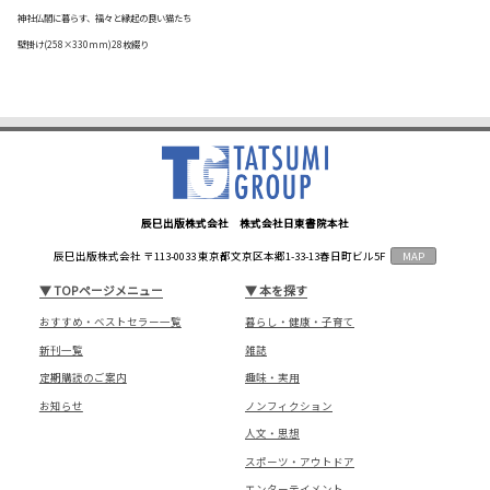
神社仏閣に暮らす、福々と縁起の良い猫たち
壁掛け(258×330mm)28枚綴り
辰巳出版株式会社 株式会社日東書院本社
辰巳出版株式会社 〒113-0033 東京都文京区本郷1-33-13春日町ビル5F
MAP
▼
TOPページメニュー
▼
本を探す
おすすめ・ベストセラー一覧
暮らし・健康・子育て
新刊一覧
雑誌
定期購読のご案内
趣味・実用
お知らせ
ノンフィクション
人文・思想
スポーツ・アウトドア
エンターテイメント