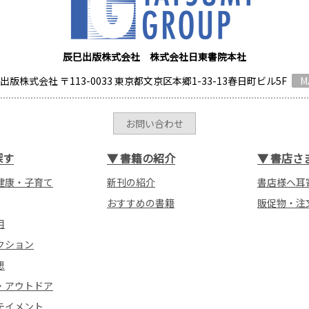
辰巳出版株式会社 株式会社日東書院本社
出版株式会社 〒113-0033 東京都文京区本郷1-33-13春日町ビル5F
M
お問い合わせ
探す
▼
書籍の紹介
▼
書店さ
健康・子育て
新刊の紹介
書店様へ耳
おすすめの書籍
販促物・注
用
クション
想
・アウトドア
テイメント