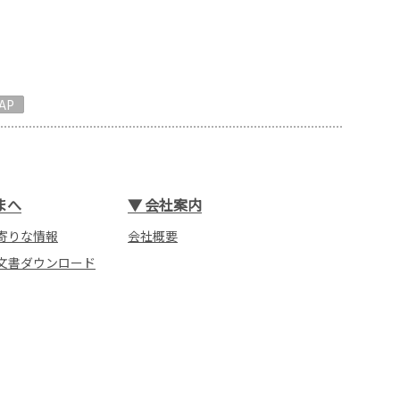
AP
まへ
▼
会社案内
寄りな情報
会社概要
文書ダウンロード