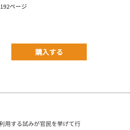
92ページ
購入する
購入先を以下から選んで
ご購入下さい。
利用する試みが官民を挙げて行