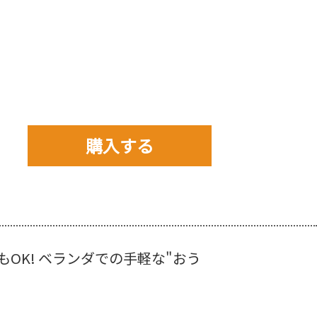
購入する
購入先を以下から選んで
ご購入下さい。
K! ベランダでの手軽な"おう