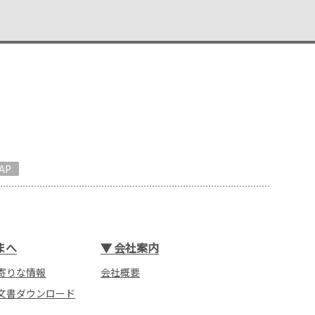
AP
まへ
▼
会社案内
寄りな情報
会社概要
文書ダウンロード