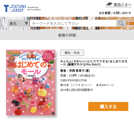
書店さまへ
会社概要
/
お問い合わせ
書籍の詳細
趣味・実用
かんたん! かわいい! ひとりでできる! はじめてのモ
ール (基礎がわかる!For Kids!!)
著者：
寺西 恵里子(著)
定価：
924円（10%税込み）
ISBN 9784528015746
単行本（ソフトカバー） 本文64ページ
2014年12月19日初版発行
購入する
購入先を以下から選んで
ご購入下さい。