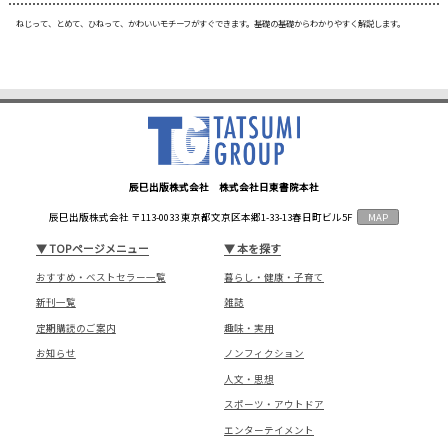
ねじって、とめて、ひねって、かわいいモチーフがすぐできます。基礎の基礎からわかりやすく解説します。
辰巳出版株式会社 株式会社日東書院本社
辰巳出版株式会社 〒113-0033 東京都文京区本郷1-33-13春日町ビル5F
MAP
▼
TOPページメニュー
▼
本を探す
おすすめ・ベストセラー一覧
暮らし・健康・子育て
新刊一覧
雑誌
定期購読のご案内
趣味・実用
お知らせ
ノンフィクション
人文・思想
スポーツ・アウトドア
エンターテイメント