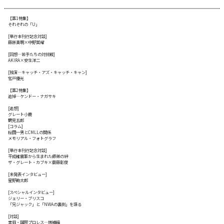
【第1特集】
それぞれの「U」
[単行本刊行記念対談]
藤原喜明×中野巽耀
[回想―若手たちの対抗戦]
AKIRA×安生洋二
[独演―キャッチ・アズ・キャッチ・キャン]
宮戸優光
【第2特集】
追悼―ケンドー・ナガサキ
[追想]
グレート小鹿
鶴見五郎
[コラム]
桜田一男とCMLLの関係
メモリアル・フォトグラフ
[単行本刊行記念対談]
平成維震軍から生まれた師弟の絆
ザ・グレート・カブキ×齋藤彰俊
[未発表インタビュー]
星野勘太郎
[スペシャルインタビュー]
ジェリー・ブリスコ
「兄ジャック」と「NWAの裏側」を語る
[対談]
実録・国際プロレス―増補編