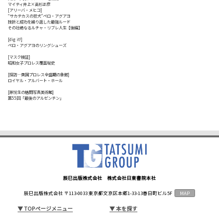
マイティ井上×高杉正彦
[アリーバ・メヒコ]
“サカテカスの狂犬"ペロ・アグアヨ
挫折と成功を繰り返した最強ルード
その壮絶なるルチャ・リブレ人生【後編】
[dig it!]
ペロ・アグアヨのリングシューズ
[マスク検証]
昭和女子プロレス覆面秘史
[探訪―英国プロレス全盛期の象徴]
ロイヤル・アルバート・ホール
[原悦生の格闘写真美術館]
第55回「最後のアルゼンチン」
辰巳出版株式会社 株式会社日東書院本社
辰巳出版株式会社 〒113-0033 東京都文京区本郷1-33-13春日町ビル5F
MAP
▼
TOPページメニュー
▼
本を探す