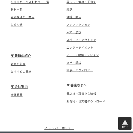
おすすめ・ベストセラー一覧
暮らし・健康・子育て
新刊一覧
雑誌
定期購読のご案内
趣味・実用
お知らせ
ノンフィクション
人文・思想
スポーツ・アウトドア
エンターテイメント
アート・建築・デザイン
▼
書籍の紹介
文学・評論
新刊の紹介
科学・テクノロジー
おすすめの書籍
▼
書店さまへ
▼
会社案内
書店様へ耳寄りな情報
会社概要
販促物・注文書ダウンロード
TOPへ
プライバシーポリシー