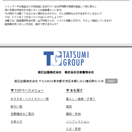
シャンプーや化粧品などの日用品に含まれている化学物質が皮膚を経由して体に侵入し
体に有害な作用を引き起こすことを経皮毒といいます。
今の時代では無くてはならない便利なものたちに、そんな危険なものが含まれているなんて!
では、どううまくつきあっていけばいいのでしょうか?
本書では、経皮毒研究会代表・山下玲夜さんが、イラスト図解とDVDで、やさしく解説していきます!
経皮毒を防ぐ正しい方法を、親子で学びませんか?
辰巳出版株式会社 株式会社日東書院本社
辰巳出版株式会社 〒113-0033 東京都文京区本郷1-33-13春日町ビル5F
MAP
▼
TOPページメニュー
▼
本を探す
おすすめ・ベストセラー一覧
暮らし・健康・子育て
新刊一覧
雑誌
定期購読のご案内
趣味・実用
お知らせ
ノンフィクション
人文・思想