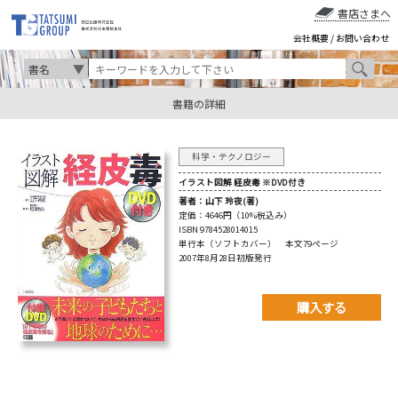
書店さまへ
会社概要
/
お問い合わせ
書籍の詳細
科学・テクノロジー
イラスト図解 経皮毒 ※DVD付き
著者：
山下 玲夜(著)
定価：
4646円（10%税込み）
ISBN 9784528014015
単行本（ソフトカバー） 本文79ページ
2007年8月28日初版発行
購入する
購入先を以下から選んで
ご購入下さい。