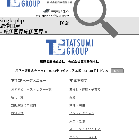
書店さまへ
会社概要
/
お問い合わせ
single.php
検索
紀伊国屋
«
紀伊国屋
紀伊国屋
»
辰巳出版株式会社 株式会社日東書院本社
辰巳出版株式会社 〒113-0033 東京都文京区本郷1-33-13春日町ビル5F
MAP
▼
TOPページメニュー
▼
本を探す
おすすめ・ベストセラー一覧
暮らし・健康・子育て
新刊一覧
雑誌
定期購読のご案内
趣味・実用
お知らせ
ノンフィクション
人文・思想
スポーツ・アウトドア
エンターテイメント