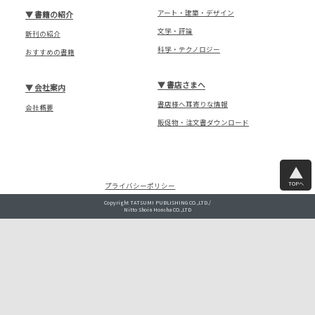
アート・建築・デザイン
▼
書籍の紹介
文学・評論
新刊の紹介
科学・テクノロジー
おすすめの書籍
▼
書店さまへ
▼
会社案内
書店様へ耳寄りな情報
会社概要
販促物・注文書ダウンロード
TOPへ
プライバシーポリシー
Copyright TATSUMI PUBLISHING CO.,LTD./
Nitto Shoin Honsha CO.,LTD