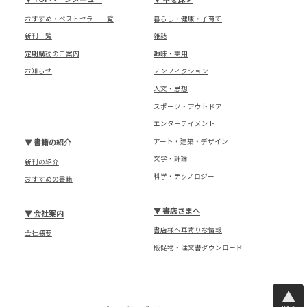
おすすめ・ベストセラー一覧
暮らし・健康・子育て
新刊一覧
雑誌
定期購読のご案内
趣味・実用
お知らせ
ノンフィクション
人文・思想
スポーツ・アウトドア
エンターテイメント
アート・建築・デザイン
▼
書籍の紹介
文学・評論
新刊の紹介
科学・テクノロジー
おすすめの書籍
▼
書店さまへ
▼
会社案内
書店様へ耳寄りな情報
会社概要
販促物・注文書ダウンロード
TOPへ