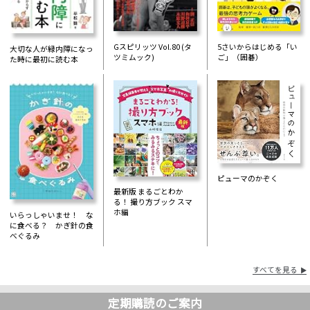
Gスピリッツ Vol.80 (タ
5さいからはじめる「い
大切な人が緑内障になっ
ツミムック)
ご」（囲碁）
た時に最初に読む本
ピューマのかぞく
最新版 まるごとわか
る！ 撮り方ブック スマ
ホ編
いらっしゃいませ！ な
に食べる？ かぎ針の食
べぐるみ
すべてを見る
定期購読のご案内