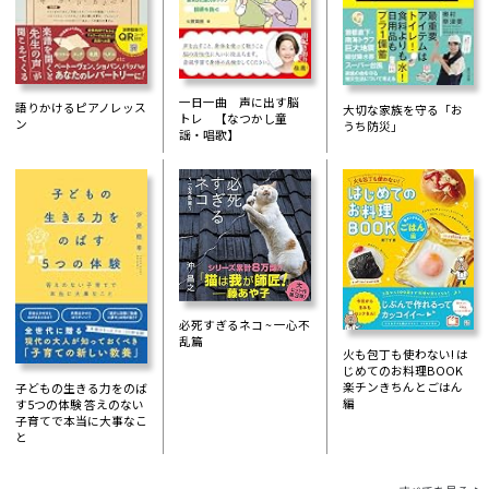
一日一曲 声に出す脳
語りかけるピアノレッス
大切な家族を守る「お
トレ 【なつかし童
ン
うち防災」
謡・唱歌】
必死すぎるネコ ~ 一心不
乱篇
火も包丁も使わない! は
じめてのお料理BOOK
楽チンきちんとごはん
子どもの生きる力をのば
編
す5つの体験 答えのない
子育てで本当に大事なこ
と