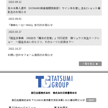
2023.09.12
佐々木寿人選手 （KONAMI 麻雀格闘倶楽部 ）サイン本お渡し 会&2ショット撮
影会のお知らせ
2023.09.01
『東映ヒーローMAX』休刊のお知らせ
2023.03.17
『誕生日事典 366日の「魔法の言葉」』刊行記念 鏡リュウジ先生トークシ
ョー ～誕生日占いのヒミツ、そのルーツと応用まで～
2022.10.27
お問い合わせフォーム復旧のお知らせ
一覧を見る
▼
辰巳出版株式会社 株式会社日東書院本社
辰巳出版株式会社 〒113-0033 東京都文京区本郷1-33-13春日町ビル5F
MAP
▼
TOPページメニュー
▼
本を探す