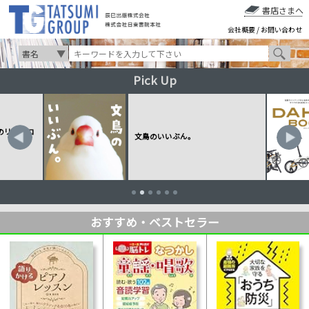
書店さまへ
会社概要
/
お問い合わせ
Pick Up
のリンクコ
文鳥のいいぶん。
おすすめ・ベストセラー