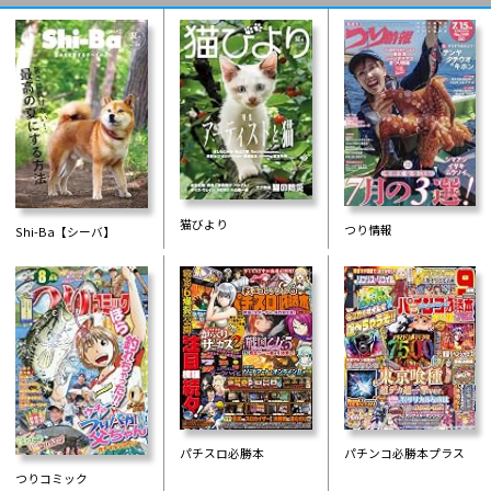
猫びより
つり情報
Shi-Ba【シーバ】
パチスロ必勝本
パチンコ必勝本プラス
つりコミック