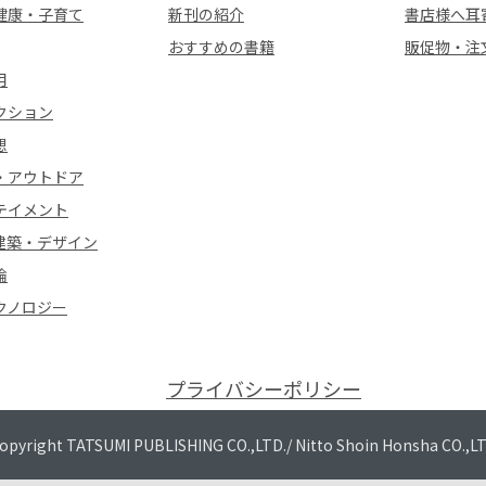
健康・子育て
新刊の紹介
書店様へ耳
おすすめの書籍
販促物・注
用
クション
想
・アウトドア
テイメント
建築・デザイン
論
クノロジー
プライバシーポリシー
opyright TATSUMI PUBLISHING CO.,LTD./
Nitto Shoin Honsha CO.,L