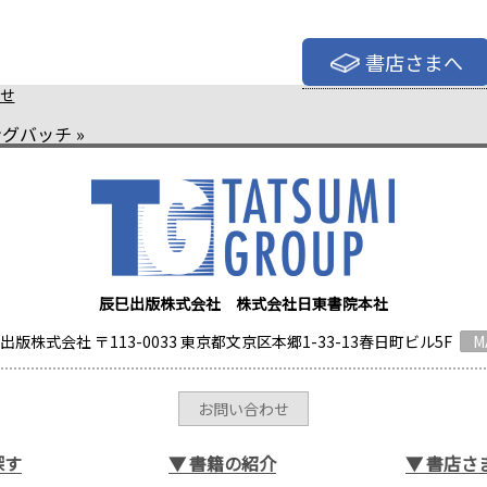
書店さまへ
せ
ングバッチ
»
辰巳出版株式会社 株式会社日東書院本社
出版株式会社 〒113-0033 東京都文京区本郷1-33-13春日町ビル5F
M
お問い合わせ
探す
▼
書籍の紹介
▼
書店さ