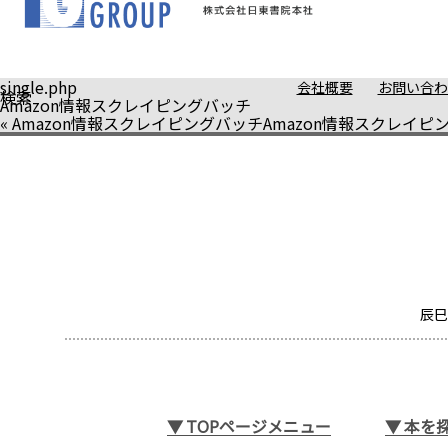
single.php
会社概要
お問い合わ
検索
Amazon情報スクレイピングバッチ
«
Amazon情報スクレイピングバッチ
Amazon情報スクレイピ
辰巳
▼
TOPページメニュー
▼
本を