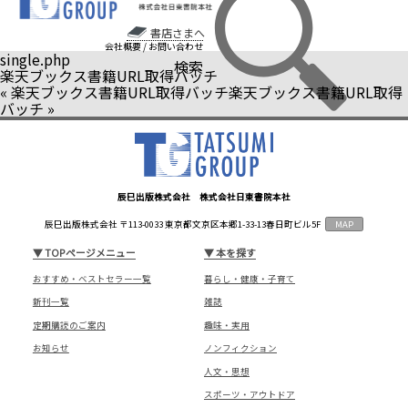
書店さまへ
会社概要
/
お問い合わせ
single.php
検索
楽天ブックス書籍URL取得バッチ
«
楽天ブックス書籍URL取得バッチ
楽天ブックス書籍URL取得
バッチ
»
辰巳出版株式会社 株式会社日東書院本社
辰巳出版株式会社 〒113-0033 東京都文京区本郷1-33-13春日町ビル5F
MAP
▼
TOPページメニュー
▼
本を探す
おすすめ・ベストセラー一覧
暮らし・健康・子育て
新刊一覧
雑誌
定期購読のご案内
趣味・実用
お知らせ
ノンフィクション
人文・思想
スポーツ・アウトドア