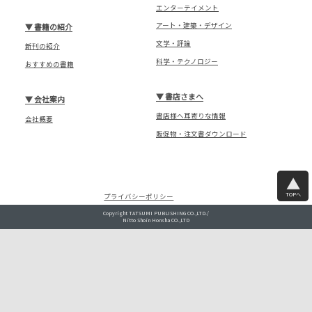
エンターテイメント
アート・建築・デザイン
▼
書籍の紹介
文学・評論
新刊の紹介
科学・テクノロジー
おすすめの書籍
▼
書店さまへ
▼
会社案内
書店様へ耳寄りな情報
会社概要
販促物・注文書ダウンロード
TOPへ
プライバシーポリシー
Copyright TATSUMI PUBLISHING CO.,LTD./
Nitto Shoin Honsha CO.,LTD