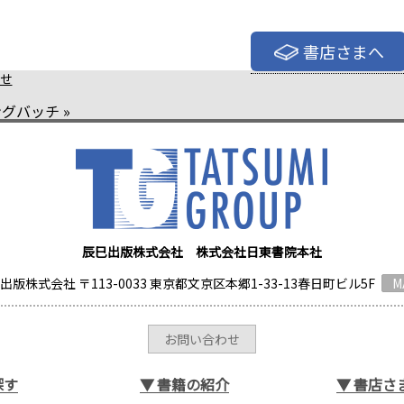
書店さまへ
せ
ングバッチ
»
辰巳出版株式会社 株式会社日東書院本社
出版株式会社 〒113-0033 東京都文京区本郷1-33-13春日町ビル5F
M
お問い合わせ
探す
▼
書籍の紹介
▼
書店さ