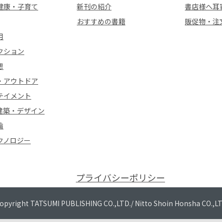
健康・子育て
新刊の紹介
書店様へ耳
おすすめの書籍
販促物・注
用
クション
想
・アウトドア
テイメント
建築・デザイン
論
クノロジー
プライバシーポリシー
opyright TATSUMI PUBLISHING CO.,LTD./
Nitto Shoin Honsha CO.,L