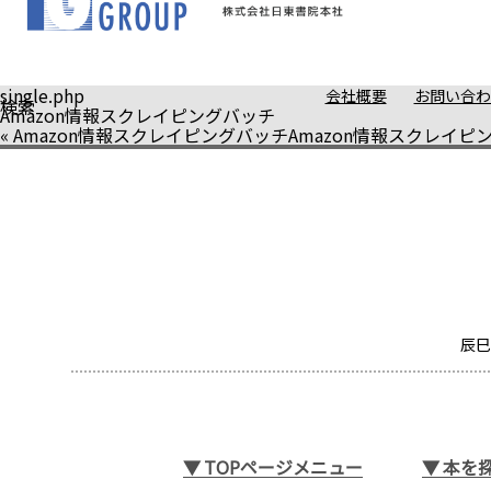
single.php
会社概要
お問い合わ
検索
Amazon情報スクレイピングバッチ
«
Amazon情報スクレイピングバッチ
Amazon情報スクレイピ
辰巳
▼
TOPページメニュー
▼
本を