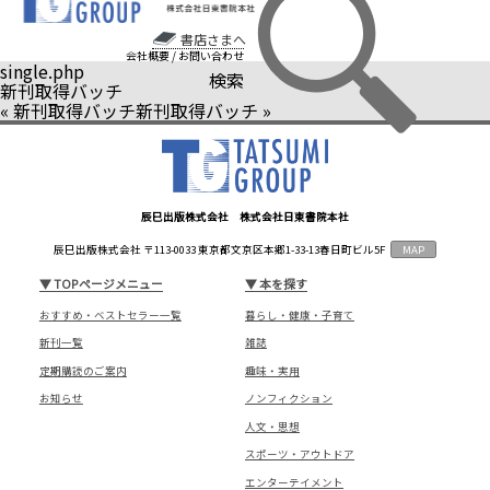
書店さまへ
会社概要
/
お問い合わせ
single.php
検索
新刊取得バッチ
«
新刊取得バッチ
新刊取得バッチ
»
辰巳出版株式会社 株式会社日東書院本社
辰巳出版株式会社 〒113-0033 東京都文京区本郷1-33-13春日町ビル5F
MAP
▼
TOPページメニュー
▼
本を探す
おすすめ・ベストセラー一覧
暮らし・健康・子育て
新刊一覧
雑誌
定期購読のご案内
趣味・実用
お知らせ
ノンフィクション
人文・思想
スポーツ・アウトドア
エンターテイメント