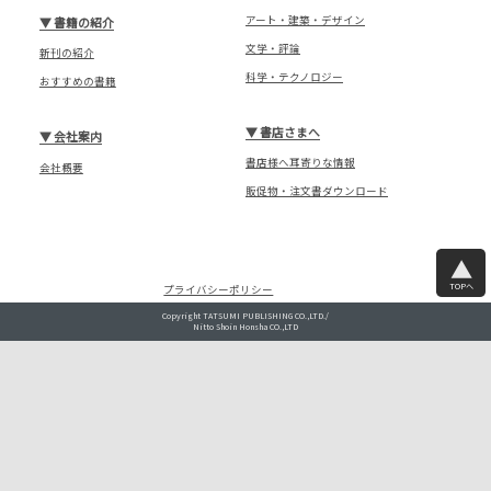
アート・建築・デザイン
▼
書籍の紹介
文学・評論
新刊の紹介
科学・テクノロジー
おすすめの書籍
▼
書店さまへ
▼
会社案内
書店様へ耳寄りな情報
会社概要
販促物・注文書ダウンロード
TOPへ
プライバシーポリシー
Copyright TATSUMI PUBLISHING CO.,LTD./
Nitto Shoin Honsha CO.,LTD