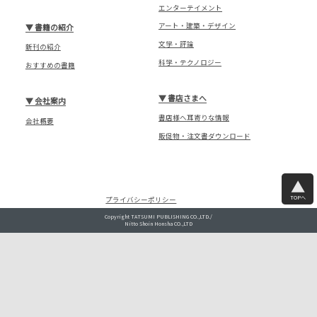
エンターテイメント
アート・建築・デザイン
▼
書籍の紹介
文学・評論
新刊の紹介
科学・テクノロジー
おすすめの書籍
▼
書店さまへ
▼
会社案内
書店様へ耳寄りな情報
会社概要
販促物・注文書ダウンロード
TOPへ
プライバシーポリシー
Copyright TATSUMI PUBLISHING CO.,LTD./
Nitto Shoin Honsha CO.,LTD