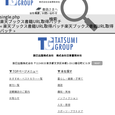
書店さまへ
会社概要
/
お問い合わせ
single.php
検索
楽天ブックス書籍URL取得バッチ
«
楽天ブックス書籍URL取得バッチ
楽天ブックス書籍URL取得
バッチ
»
辰巳出版株式会社 株式会社日東書院本社
辰巳出版株式会社 〒113-0033 東京都文京区本郷1-33-13春日町ビル5F
MAP
▼
TOPページメニュー
▼
本を探す
おすすめ・ベストセラー一覧
暮らし・健康・子育て
新刊一覧
雑誌
定期購読のご案内
趣味・実用
お知らせ
ノンフィクション
人文・思想
スポーツ・アウトドア