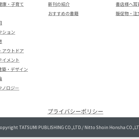
健康・子育て
新刊の紹介
書店様へ耳
おすすめの書籍
販促物・注
用
クション
想
・アウトドア
テイメント
建築・デザイン
論
クノロジー
プライバシーポリシー
opyright TATSUMI PUBLISHING CO.,LTD./
Nitto Shoin Honsha CO.,L