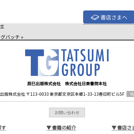
書店さまへ
せ
ングバッチ
»
辰巳出版株式会社 株式会社日東書院本社
出版株式会社 〒113-0033 東京都文京区本郷1-33-13春日町ビル5F
M
お問い合わせ
探す
▼
書籍の紹介
▼
書店さ