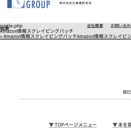
single.php
会社概要
お問い合わ
検索
Amazon情報スクレイピングバッチ
«
Amazon情報スクレイピングバッチ
Amazon情報スクレイピ
辰巳
▼
TOPページメニュー
▼
本を