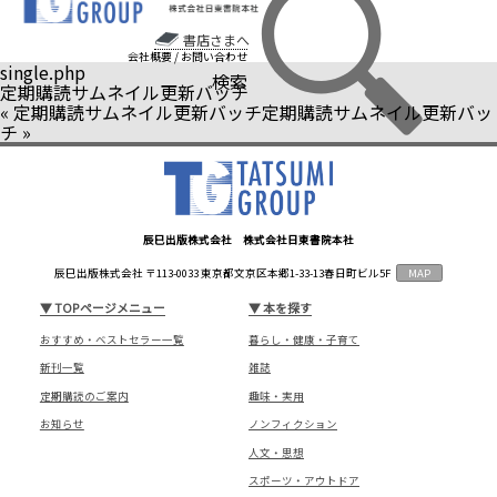
書店さまへ
会社概要
/
お問い合わせ
single.php
検索
定期購読サムネイル更新バッチ
«
定期購読サムネイル更新バッチ
定期購読サムネイル更新バッ
チ
»
辰巳出版株式会社 株式会社日東書院本社
辰巳出版株式会社 〒113-0033 東京都文京区本郷1-33-13春日町ビル5F
MAP
▼
TOPページメニュー
▼
本を探す
おすすめ・ベストセラー一覧
暮らし・健康・子育て
新刊一覧
雑誌
定期購読のご案内
趣味・実用
お知らせ
ノンフィクション
人文・思想
スポーツ・アウトドア