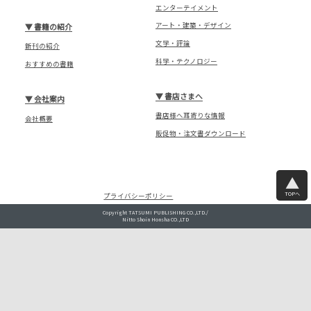
エンターテイメント
アート・建築・デザイン
▼
書籍の紹介
文学・評論
新刊の紹介
科学・テクノロジー
おすすめの書籍
▼
書店さまへ
▼
会社案内
書店様へ耳寄りな情報
会社概要
販促物・注文書ダウンロード
TOPへ
プライバシーポリシー
Copyright TATSUMI PUBLISHING CO.,LTD./
Nitto Shoin Honsha CO.,LTD