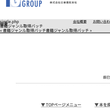
single.php
会社概要
お問い合わ
検索
書籍ジャンル取得バッチ
«
書籍ジャンル取得バッチ
書籍ジャンル取得バッチ
»
辰巳
▼
TOPページメニュー
▼
本を