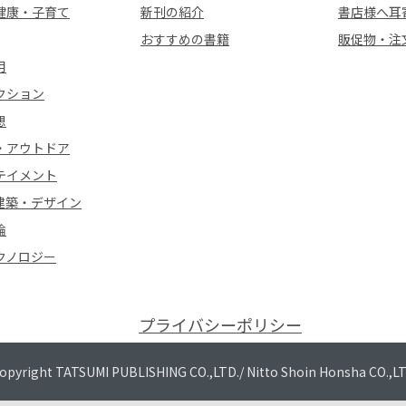
健康・子育て
新刊の紹介
書店様へ耳
おすすめの書籍
販促物・注
用
クション
想
・アウトドア
テイメント
建築・デザイン
論
クノロジー
プライバシーポリシー
opyright TATSUMI PUBLISHING CO.,LTD./
Nitto Shoin Honsha CO.,L