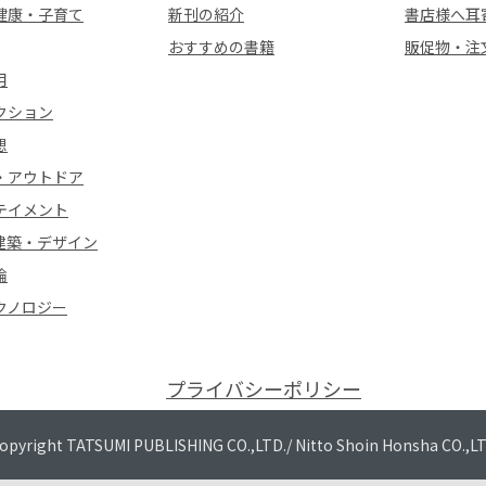
健康・子育て
新刊の紹介
書店様へ耳
おすすめの書籍
販促物・注
用
クション
想
・アウトドア
テイメント
建築・デザイン
論
クノロジー
プライバシーポリシー
opyright TATSUMI PUBLISHING CO.,LTD./
Nitto Shoin Honsha CO.,L