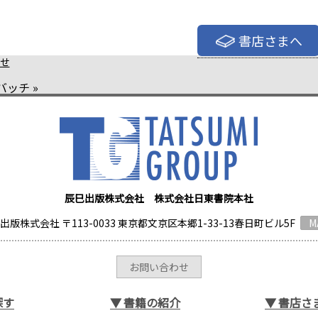
書店さまへ
せ
バッチ
»
辰巳出版株式会社 株式会社日東書院本社
出版株式会社 〒113-0033 東京都文京区本郷1-33-13春日町ビル5F
M
お問い合わせ
探す
▼
書籍の紹介
▼
書店さ