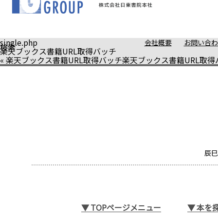
single.php
会社概要
お問い合わ
検索
楽天ブックス書籍URL取得バッチ
«
楽天ブックス書籍URL取得バッチ
楽天ブックス書籍URL取得
辰巳
▼
TOPページメニュー
▼
本を