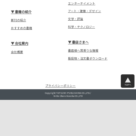
エンターテイメント
アート・建築・デザイン
▼
書籍の紹介
文学・評論
新刊の紹介
科学・テクノロジー
おすすめの書籍
▼
書店さまへ
▼
会社案内
書店様へ耳寄りな情報
会社概要
販促物・注文書ダウンロード
TOPへ
プライバシーポリシー
Copyright TATSUMI PUBLISHING CO.,LTD./
Nitto Shoin Honsha CO.,LTD