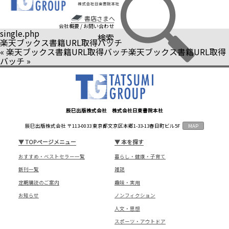
書店さまへ
会社概要
/
お問い合わせ
single.php
検索
楽天ブックス書籍URL取得バッチ
«
楽天ブックス書籍URL取得バッチ
楽天ブックス書籍URL取得
バッチ
»
辰巳出版株式会社 株式会社日東書院本社
辰巳出版株式会社 〒113-0033 東京都文京区本郷1-33-13春日町ビル5F
MAP
▼
TOPページメニュー
▼
本を探す
おすすめ・ベストセラー一覧
暮らし・健康・子育て
新刊一覧
雑誌
定期購読のご案内
趣味・実用
お知らせ
ノンフィクション
人文・思想
スポーツ・アウトドア