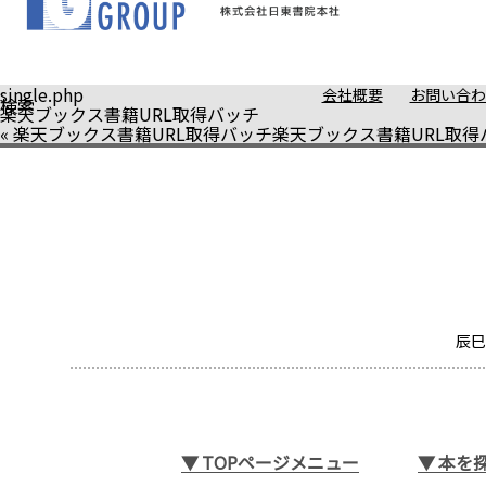
single.php
会社概要
お問い合わ
検索
楽天ブックス書籍URL取得バッチ
«
楽天ブックス書籍URL取得バッチ
楽天ブックス書籍URL取得
辰巳
▼
TOPページメニュー
▼
本を