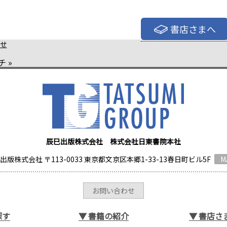
書店さまへ
せ
チ
»
辰巳出版株式会社 株式会社日東書院本社
出版株式会社 〒113-0033 東京都文京区本郷1-33-13春日町ビル5F
M
お問い合わせ
探す
▼
書籍の紹介
▼
書店さ