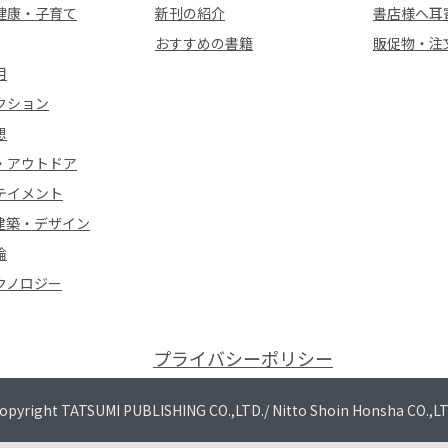
健康・子育て
新刊の紹介
書店様へ耳
おすすめの書籍
販促物・注
用
クション
想
・アウトドア
テイメント
建築・デザイン
論
クノロジー
プライバシーポリシー
opyright TATSUMI PUBLISHING CO.,LTD./
Nitto Shoin Honsha CO.,L