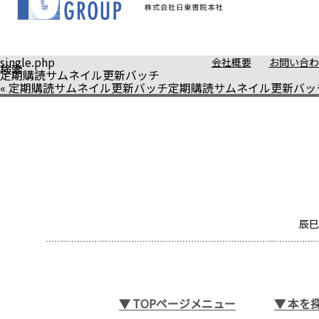
single.php
会社概要
お問い合わ
検索
定期購読サムネイル更新バッチ
«
定期購読サムネイル更新バッチ
定期購読サムネイル更新バッ
辰巳
▼
TOPページメニュー
▼
本を