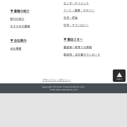
エンターテイメント
アート・建築・デザイン
▼
書籍の紹介
文学・評論
新刊の紹介
科学・テクノロジー
おすすめの書籍
▼
書店さまへ
▼
会社案内
書店様へ耳寄りな情報
会社概要
販促物・注文書ダウンロード
TOPへ
プライバシーポリシー
Copyright TATSUMI PUBLISHING CO.,LTD./
Nitto Shoin Honsha CO.,LTD