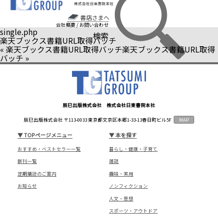
書店さまへ
会社概要
/
お問い合わせ
single.php
検索
楽天ブックス書籍URL取得バッチ
«
楽天ブックス書籍URL取得バッチ
楽天ブックス書籍URL取得
バッチ
»
辰巳出版株式会社 株式会社日東書院本社
辰巳出版株式会社 〒113-0033 東京都文京区本郷1-33-13春日町ビル5F
MAP
▼
TOPページメニュー
▼
本を探す
おすすめ・ベストセラー一覧
暮らし・健康・子育て
新刊一覧
雑誌
定期購読のご案内
趣味・実用
お知らせ
ノンフィクション
人文・思想
スポーツ・アウトドア