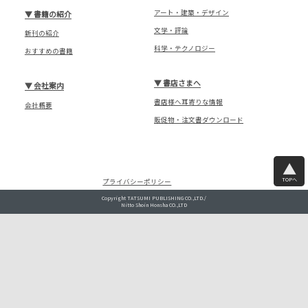
アート・建築・デザイン
▼
書籍の紹介
文学・評論
新刊の紹介
科学・テクノロジー
おすすめの書籍
▼
書店さまへ
▼
会社案内
書店様へ耳寄りな情報
会社概要
販促物・注文書ダウンロード
TOPへ
プライバシーポリシー
Copyright TATSUMI PUBLISHING CO.,LTD./
Nitto Shoin Honsha CO.,LTD