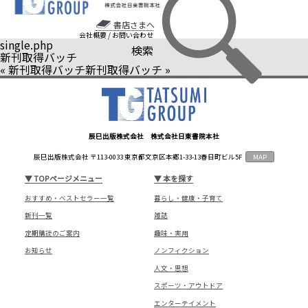
書店さまへ
会社概要
/
お問い合わせ
single.php
検索
新刊取得バッチ
«
新刊取得バッチ
新刊取得バッチ
»
辰巳出版株式会社 株式会社日東書院本社
辰巳出版株式会社 〒113-0033 東京都文京区本郷1-33-13春日町ビル5F
MAP
▼
TOPページメニュー
▼
本を探す
おすすめ・ベストセラー一覧
暮らし・健康・子育て
新刊一覧
雑誌
定期購読のご案内
趣味・実用
お知らせ
ノンフィクション
人文・思想
スポーツ・アウトドア
エンターテイメント