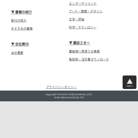
エンターテイメント
アート・建築・デザイン
▼
書籍の紹介
文学・評論
新刊の紹介
科学・テクノロジー
おすすめの書籍
▼
書店さまへ
▼
会社案内
書店様へ耳寄りな情報
会社概要
販促物・注文書ダウンロード
TOPへ
プライバシーポリシー
Copyright TATSUMI PUBLISHING CO.,LTD./
Nitto Shoin Honsha CO.,LTD