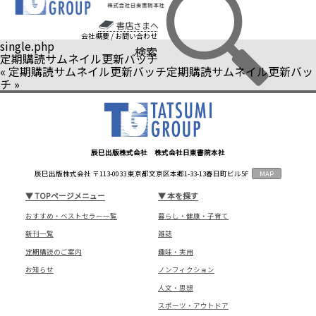
書店さまへ
会社概要
/
お問い合わせ
single.php
検索
定期購読サムネイル更新バッチ
«
定期購読サムネイル更新バッチ
定期購読サムネイル更新バッ
チ
»
辰巳出版株式会社 株式会社日東書院本社
辰巳出版株式会社 〒113-0033 東京都文京区本郷1-33-13春日町ビル5F
MAP
▼
TOPページメニュー
▼
本を探す
おすすめ・ベストセラー一覧
暮らし・健康・子育て
新刊一覧
雑誌
定期購読のご案内
趣味・実用
お知らせ
ノンフィクション
人文・思想
スポーツ・アウトドア