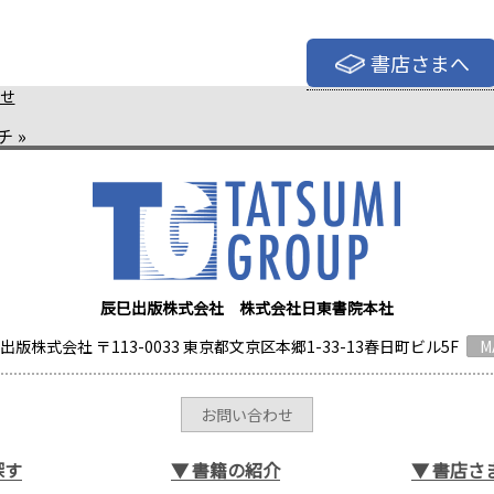
書店さまへ
せ
チ
»
辰巳出版株式会社 株式会社日東書院本社
出版株式会社 〒113-0033 東京都文京区本郷1-33-13春日町ビル5F
M
お問い合わせ
探す
▼
書籍の紹介
▼
書店さ