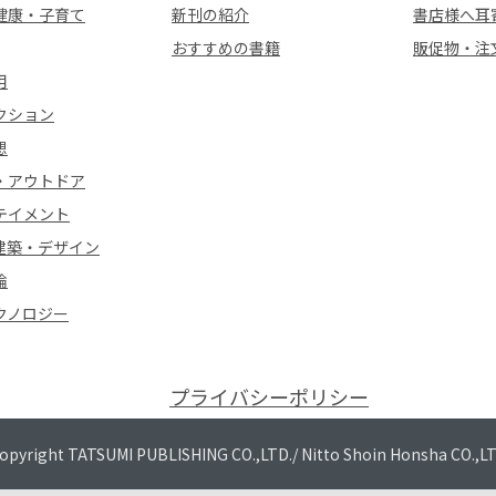
健康・子育て
新刊の紹介
書店様へ耳
おすすめの書籍
販促物・注
用
クション
想
・アウトドア
テイメント
建築・デザイン
論
クノロジー
プライバシーポリシー
opyright TATSUMI PUBLISHING CO.,LTD./
Nitto Shoin Honsha CO.,L