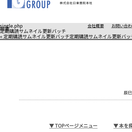
single.php
会社概要
お問い合わ
検索
定期購読サムネイル更新バッチ
«
定期購読サムネイル更新バッチ
定期購読サムネイル更新バッ
辰巳
▼
TOPページメニュー
▼
本を