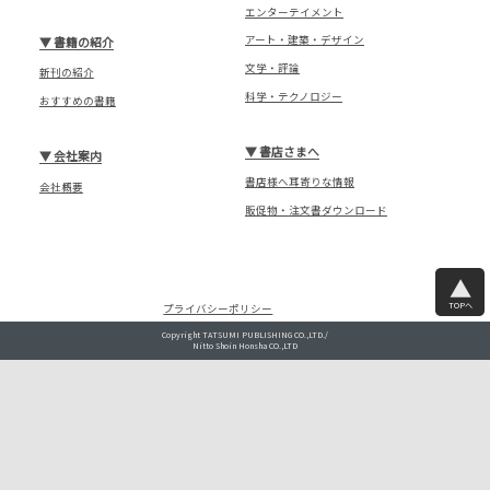
エンターテイメント
アート・建築・デザイン
▼
書籍の紹介
文学・評論
新刊の紹介
科学・テクノロジー
おすすめの書籍
▼
書店さまへ
▼
会社案内
書店様へ耳寄りな情報
会社概要
販促物・注文書ダウンロード
TOPへ
プライバシーポリシー
Copyright TATSUMI PUBLISHING CO.,LTD./
Nitto Shoin Honsha CO.,LTD