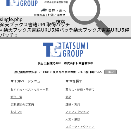
書店さまへ
会社概要
/
お問い合わせ
single.php
検索
楽天ブックス書籍URL取得バッチ
«
楽天ブックス書籍URL取得バッチ
楽天ブックス書籍URL取得
バッチ
»
辰巳出版株式会社 株式会社日東書院本社
辰巳出版株式会社 〒113-0033 東京都文京区本郷1-33-13春日町ビル5F
MAP
▼
TOPページメニュー
▼
本を探す
おすすめ・ベストセラー一覧
暮らし・健康・子育て
新刊一覧
雑誌
定期購読のご案内
趣味・実用
お知らせ
ノンフィクション
人文・思想
スポーツ・アウトドア