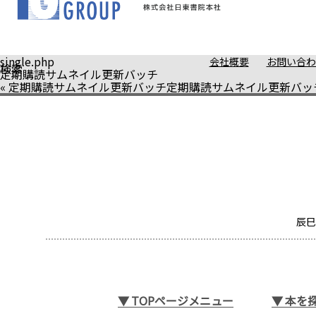
single.php
会社概要
お問い合わ
検索
定期購読サムネイル更新バッチ
«
定期購読サムネイル更新バッチ
定期購読サムネイル更新バッ
辰巳
▼
TOPページメニュー
▼
本を