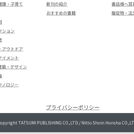
健康・子育て
新刊の紹介
書店様へ耳
おすすめの書籍
販促物・注
用
クション
想
・アウトドア
テイメント
建築・デザイン
論
クノロジー
プライバシーポリシー
opyright TATSUMI PUBLISHING CO.,LTD./
Nitto Shoin Honsha CO.,L