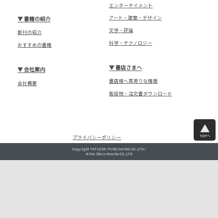
エンターテイメント
アート・建築・デザイン
▼
書籍の紹介
文学・評論
新刊の紹介
科学・テクノロジー
おすすめの書籍
▼
書店さまへ
▼
会社案内
書店様へ耳寄りな情報
会社概要
販促物・注文書ダウンロード
TOPへ
プライバシーポリシー
Copyright TATSUMI PUBLISHING CO.,LTD./
Nitto Shoin Honsha CO.,LTD