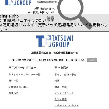
書店さまへ
会社概要
/
お問い合わせ
single.php
検索
定期購読サムネイル更新バッチ
«
定期購読サムネイル更新バッチ
定期購読サムネイル更新バッ
チ
»
辰巳出版株式会社 株式会社日東書院本社
辰巳出版株式会社 〒113-0033 東京都文京区本郷1-33-13春日町ビル5F
MAP
▼
TOPページメニュー
▼
本を探す
おすすめ・ベストセラー一覧
暮らし・健康・子育て
新刊一覧
雑誌
定期購読のご案内
趣味・実用
お知らせ
ノンフィクション
人文・思想
スポーツ・アウトドア