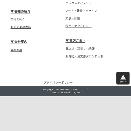
エンターテイメント
アート・建築・デザイン
▼
書籍の紹介
文学・評論
新刊の紹介
科学・テクノロジー
おすすめの書籍
▼
書店さまへ
▼
会社案内
書店様へ耳寄りな情報
会社概要
販促物・注文書ダウンロード
TOPへ
プライバシーポリシー
Copyright TATSUMI PUBLISHING CO.,LTD./
Nitto Shoin Honsha CO.,LTD