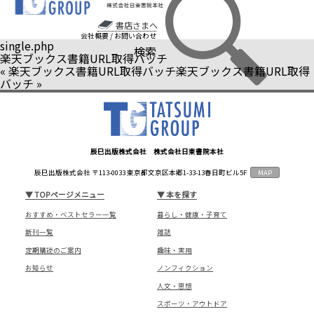
書店さまへ
会社概要
/
お問い合わせ
single.php
検索
楽天ブックス書籍URL取得バッチ
«
楽天ブックス書籍URL取得バッチ
楽天ブックス書籍URL取得
バッチ
»
辰巳出版株式会社 株式会社日東書院本社
辰巳出版株式会社 〒113-0033 東京都文京区本郷1-33-13春日町ビル5F
MAP
▼
TOPページメニュー
▼
本を探す
おすすめ・ベストセラー一覧
暮らし・健康・子育て
新刊一覧
雑誌
定期購読のご案内
趣味・実用
お知らせ
ノンフィクション
人文・思想
スポーツ・アウトドア